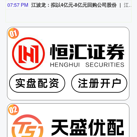
07:57 PM
江波龙：拟以4亿元-8亿元回购公司股份
江波龙公告，拟以不低于人民币4亿元（含本数）且不超过人民币8亿元（含本数）的自有资金或自筹资金回购公司股份，回购价格不超过735元/股。回购股份将用于股权激励或员工持股计划，若公司未能在股份回购实施结果暨股份变动公告日后三年内使用完毕，尚未使用的已回购股份将依法予以注销。