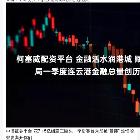
中博证券平台 花7.15亿组建三巨头，季后赛首秀却被“暴揍” 难怪哈
登要离开你们