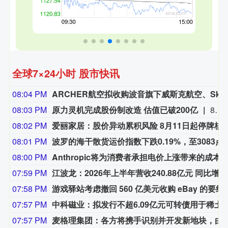
全球7×24小时 股市快讯
08:04 PM
ARCHER航空拟收购波音旗下威斯克航空、SkyGrid 以及因西图公
08:03 PM
原力灵机完成股份制改造 估值已破200亿
8月10日，具身智能大模型企业原力灵机正式完成股份制改造，更名为"原力灵机（重庆）智能科技股份有限公司"，标志着其上市筹备进入实质性阶段。记者获悉，公司最新估值已突破200亿元，其投资方涵盖阿里巴巴、启明创投、蔚来资本、智谱等头部机构和头部大模型企业。（科创板日报）
08:02 PM
爱丽家居：股价异动累积风险 8月1
08:01 PM
波罗的海干散货运价指数下跌0.
08:00 PM
Anthropic将为消费者承担电价上涨带来的
07:59 PM
江波龙：2026年上半年营收240.88亿元 同比增长136.26%
07:58 PM
游戏驿站考虑撤回 560 亿
07:57 PM
中科磁业：拟发行不超6.09亿元可转债
07:57 PM
麦格理集团：各方将携手识别并开发新地块，由Anthropic公司作