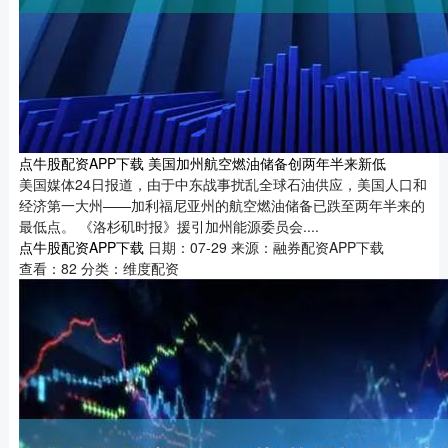
点牛股配资APP下载 美国加州航空燃油储备创两年半来新低
美国媒体24日报道，由于中东战事扰乱全球石油供应，美国人口和
经济第一大州——加利福尼亚州的航空燃油储备已跌至两年半来的
最低点。 《洛杉矶时报》援引加州能源委员会....
点牛股配资APP下载
日期：07-29
来源：融券配资APP下载
查看：
82
分类：
维度配资