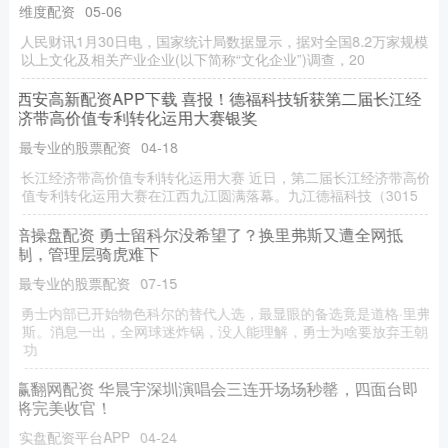
维度配资
05-06
人民财讯1月30日电，国家统计局数据显示，据对全国8.2万家规模
以上文化及相关产业企业(以下简称“文化企业”)调查，20
西安高新配资APP下载 喜报！德福科技斩获第二届长江经
济带高价值专利转化运用大赛银奖
最专业的股票配资
04-18
长江经济带高价值专利转化运用大赛 近日，第二届长江经济带高价
值专利转化运用大赛在江西九江圆满落幕。九江德福科技（3015
倍操盘配资 勇士留科尔没希望了？换里弗斯又遭全网抵
制，管理层骑虎难下
最专业的股票配资
07-15
勇士内部已开始物色科尔的替代人选，最显眼的备选竟是道格·里弗
斯。消息一出，全网球迷炸锅，没人能理解，勇士为啥要放弃王朝
功
赢翻网配资 华晨宇深圳演唱会三连开场场秒罄，四面台即
将完美收官！
实盘配资平台APP
04-24