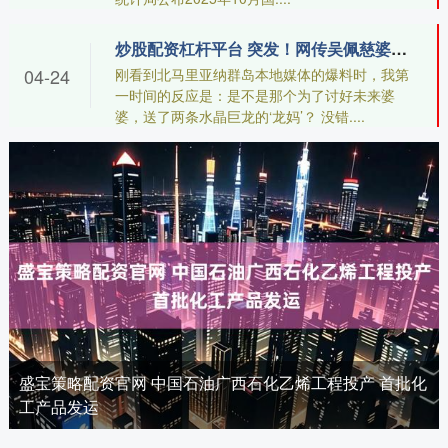
炒股配资杠杆平台 突发！网传吴佩慈婆婆被逮捕，多家北马里亚纳群岛媒体都爆料了
04-24
刚看到北马里亚纳群岛本地媒体的爆料时，我第
一时间的反应是：是不是那个为了讨好未来婆
婆，送了两条水晶巨龙的‘龙妈’？ 没错....
盛宝策略配资官网 中国石油广西石化乙烯工程投产 首批化
工产品发运