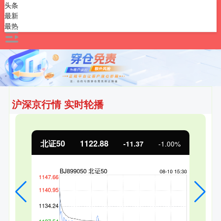
头条
最新
最热
沪深京行情 实时轮播
创业板指
3537.21
-25.90
-0.73%