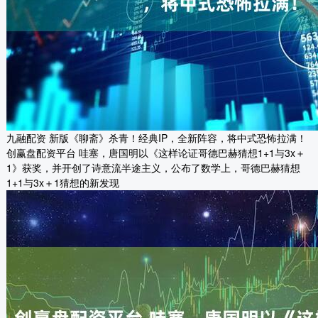
九融配资 新版《聊斋》杀青！经典IP，全新阵容，将中式恐怖拉满！
创赢盘配资平台 哇塞，唐国明以《这样论证哥德巴赫猜想1+1与3x＋
1》获奖，并开创了诗意流半途主义，公布了数学上，哥德巴赫猜想
1+1与3x＋1猜想的新发现