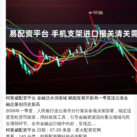
柯塞威配资平台 金融活水润港城 赋能发展开新局一季度连云港金
融总量创历史新高
2026年一季度，人民银行连云港市分行落实各项决策部署，锚定适
度宽松货币政策，用好政策工具，引导金融资源流向重点领域与民
生薄弱环节。全市金融运行稳中向好，呈现总....
柯塞威配资平台
日期：07-29
来源：星火配资官网
查看：
140
分类：
炒股配资网站拾必选配资