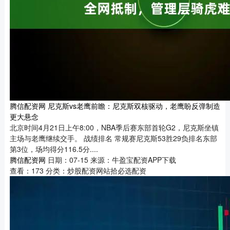
腾信配资网 尼克斯vs老鹰前瞻：尼克斯双核驱动，老鹰盼反弹制造
更大悬念
北京时间4月21日上午8:00，NBA季后赛东部首轮G2，尼克斯坐镇
主场与老鹰继续交手。 战绩排名 常规赛尼克斯53胜29负排名东部
第3位，场均得分116.5分....
腾信配资网
日期：07-15
来源：牛盈宝配资APP下载
查看：
173
分类：
炒股配资网站拾必选配资