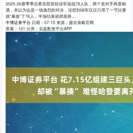
2025-26赛季季后赛东部首轮绿军迎战76人队，两个老对手再度相
遇，本以为会是一场激烈的对决，没想到绿军仅仅只用了一节比赛
就“暴揍”了76人，半场结束就彻底将....
中博证券平台
日期：07-15
来源：盛谷策略官网
查看：
121
分类：
实盘配资平台APP