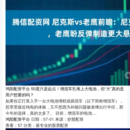
鸿阳配资平台 50度只是起点！增混车扎堆上大电池，但“大”真的是
用户想要的吗？
如果你正打算入手一台大电池增程或插混车（以下简称增混车），
想享受接近纯电的体验，又不想因为补能问题被束缚出行半径，那
今年的选择，真的太多了。 目前，增混车的电池....
鸿阳配资平台
日期：07-01
来源：炒股配资
查看：
57
分类：
最专业的股票配资